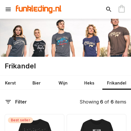
Frikandel
Kerst
Bier
Wijn
Heks
Frikandel
Filter
Showing
6
of
6
items
Best seller